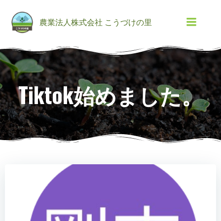
コ
ン
農業法人株式会社 こうづけの里
テ
ン
ツ
へ
ス
Tiktok始めました。
キ
ッ
プ